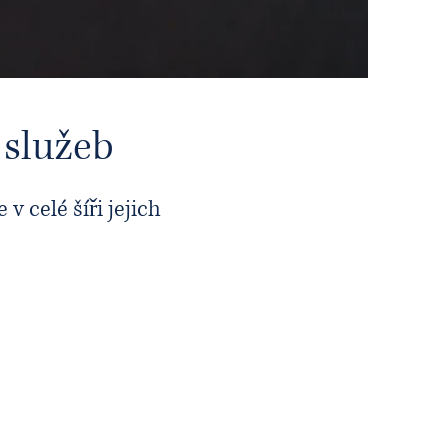
áří
AEA INTERNATIONAL
 služeb
 celé šíři jejich
polečenstevní a podnikatelské
právo
ládání a registrace nových společností,
ání valných hromad, fúze a akvizice, joint-
ures, due diligence, změny právní formy,
k společností s likvidací nebo s právním
pcem, získání podnikatelských oprávnění,
dpora a audity korporátní compliance.