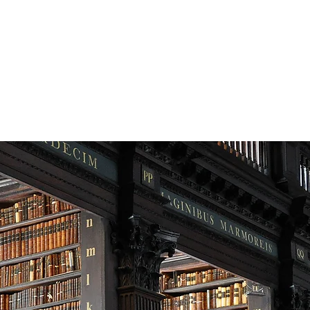
s
nta/koncipientku (příprava na
í advokátní praxe zachována).