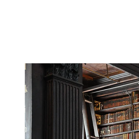
Blog & Update
4. 9. 2024
Minut čtení: 1
Přijmeme nové kolegy
Hledáme do svého týmu advokátního koncipie
advokátní zkoušky v celé šíři generáln