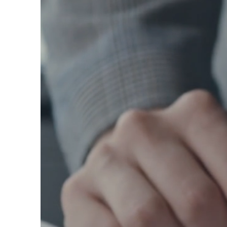
obch
Jsm