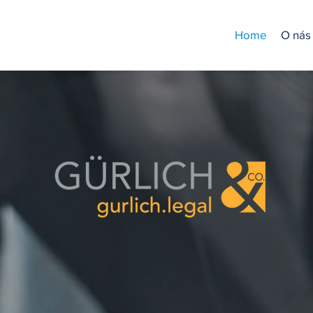
Home
O nás
me Vám odbornou pomoc v 