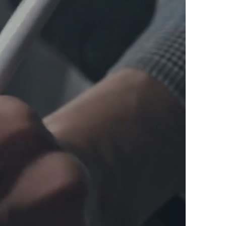
nného
002.
ST NENÍ
PRÁVO –
VÁM HO