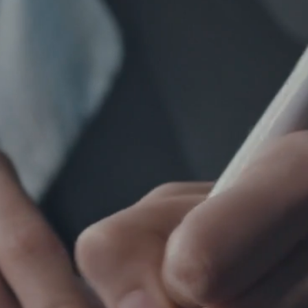
odního, občanského, rodi
a pracovního práva.
e vám oporou již od roku 2
SPRAVEDLNO
LUXUS, ALE 
POMŮŽEME 