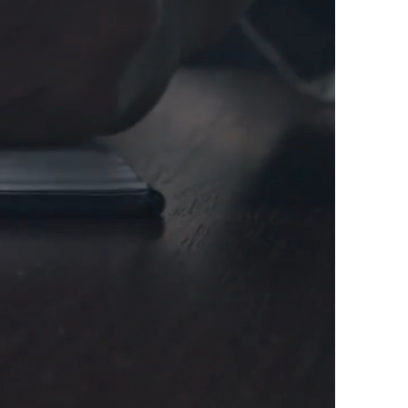
jsme založili 1. února 2002
vníci a vynikající profesionálové
v
ňuje obsáhnout široké portfolio
avská 1.
rávnickým osobám v téměř všech
racovního práva na území České
služby klientům v českém
 transakcí využíváme kolegů, s nimiž
áci a jejichž činnost odpovídá
ši práci pro klienty.
í
bez jakéhokoliv vlivu zahraniční či
 zcela v souladu
vni a nezávisle.
éměř po celém světě díky členství