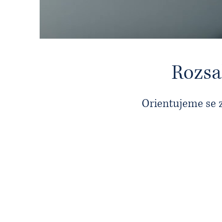
Rozsa
Orientujeme se z
Obchodní
transakce
Sepis a uzavírání smluv, jednání při uzav
smluv.