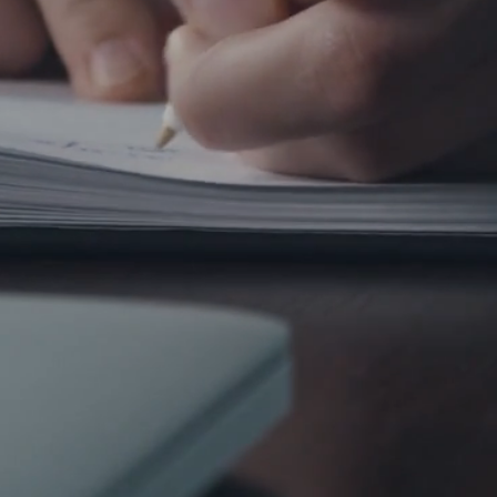
HÁJIT
Advokátní kancelář
GÜRLICH & Co
. 
a všichni naši členové jsou
zkušení prá
různých oborech práva, což nám umož
služeb. Sídlíme na Praze 4 v ul. Želet
Nabízíme právní služby fyzickým i p
oblastech civilního, obchodního a p
republiky. Jsme schopni poskytovat 
i anglickém jazyce. V případě větších
máme navázanou dlouhodobou spolupr
vysokým nárokům, které klademe na na
Jsme
ryze českou advokátní kancelář
tuzemské osoby a poskytujeme služby
s právem na vysoké profesionální úro
Dokážeme poskytovat právní služby t