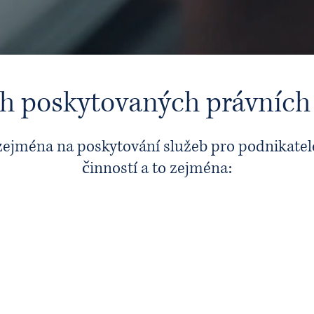
v mezinárodní síti advokátních kancel
LAWYER’S NETWORK
.
Více
h poskytovaných právních
ejména na poskytování služeb pro podnikatele v
činností a to zejména:
IT právo
S
a duševní vlastnictví
Softwarové licence, smlouvy o vývoji software,
Zak
írání
implementační smlouvy, SaaS, ochranné
pořád
známky, ochrana proti porušování práv
vent
duševního vlastnictví včetně soudních sporů.
záni
nástu
po