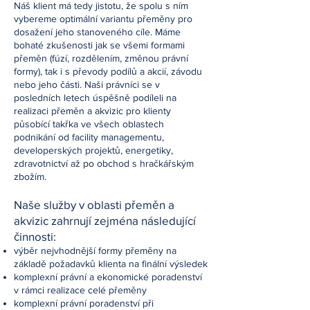
Náš klient má tedy jistotu, že spolu s ním
vybereme optimální variantu přeměny pro
dosažení jeho stanoveného cíle. Máme
bohaté zkušenosti jak se všemi formami
přeměn (fúzí, rozdělením, změnou právní
formy), tak i s převody podílů a akcií, závodu
nebo jeho části. Naši právníci se v
posledních letech úspěšně podíleli na
realizaci přeměn a akvizic pro klienty
působící takřka ve všech oblastech
podnikání od facility managementu,
developerských projektů, energetiky,
zdravotnictví až po obchod s hračkářským
zbožím.
Naše služby v oblasti přeměn a
akvizic zahrnují zejména následující
činnosti:
výběr nejvhodnější formy přeměny na
základě požadavků klienta na finální výsledek
komplexní právní a ekonomické poradenství
v rámci realizace celé přeměny
komplexní právní poradenství při