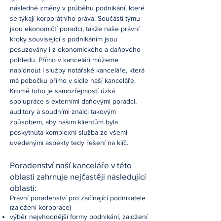
následné změny v průběhu podnikání, které
se týkají korporátního práva. Součástí týmu
jsou ekonomičtí poradci, takže naše právní
kroky související s podnikáním jsou
posuzovány i z ekonomického a daňového
pohledu. Přímo v kanceláři můžeme
nabídnout i služby notářské kanceláře, která
má pobočku přímo v sídle naší kanceláře.
Kromě toho je samozřejmostí úzká
spolupráce s externími daňovými poradci,
auditory a soudními znalci takovým
způsobem, aby našim klientům byla
poskytnuta komplexní služba ze všemi
uvedenými aspekty tedy řešení na klíč.
Poradenství naší kanceláře v této
oblasti zahrnuje nejčastěji následující
oblasti:
Právní poradenství pro začínající podnikatele
(založení korporace)
výběr nejvhodnější formy podnikání, založení